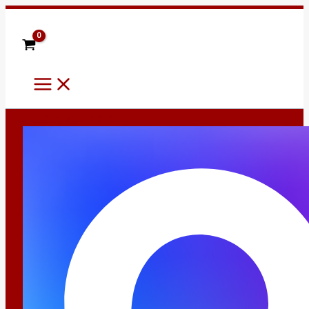
Main
Перейти
Menu
к
содержимому
8 (960) 484-52-28