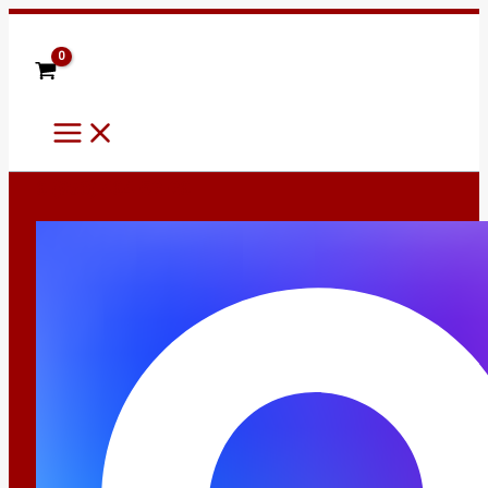
Main
Перейти
Menu
к
содержимому
8 (960) 484-52-28